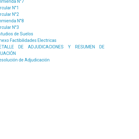
nmienda N°7
ircular N°1
ircular N°2
nmienda N°8
ircular N°3
studios de Suelos
nexo Factibilidades Electricas
ETALLE DE ADJUDICACIONES Y RESUMEN DE
LUACIÓN
esolución de Adjudicación