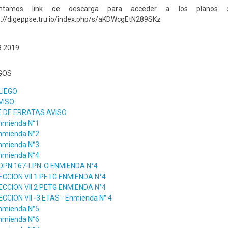
untamos link de descarga para acceder a los planos co
s://digeppse.tru.io/index.php/s/aKDWcgEtN289SKz
8.2019
GOS
LIEGO
VISO
E DE ERRATAS AVISO
nmienda N°1
nmienda N°2
nmienda N°3
nmienda N°4
DPN 167-LPN-O ENMIENDA N°4
ECCION VII 1 PETG ENMIENDA N°4
ECCION VII 2 PETG ENMIENDA N°4
ECCION VII -3 ETAS - Enmienda N° 4
nmienda N°5
nmienda N°6